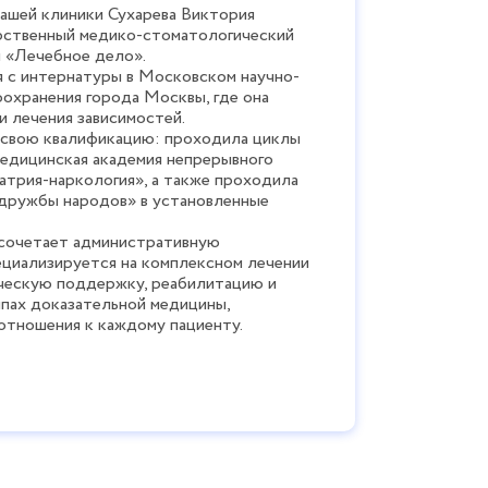
оликов
нашей клиники Сухарева Виктория
ственный медико-стоматологический
и «Лечебное дело».
 с интернатуры в Московском научно-
охранения города Москвы, где она
и лечения зависимостей.
 свою квалификацию: проходила циклы
едицинская академия непрерывного
атрия-наркология», а также проходила
дружбы народов» в установленные
 сочетает административную
ециализируется на комплексном лечении
ическую поддержку, реабилитацию и
ипах доказательной медицины,
 отношения к каждому пациенту.