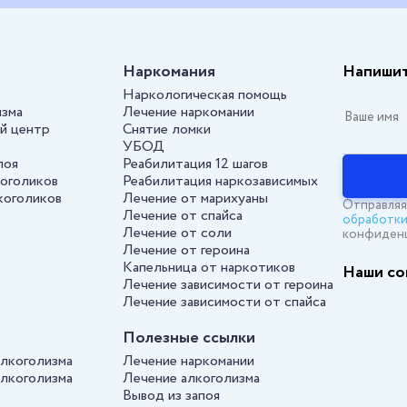
Наркомания
Напишит
Наркологическая помощь
изма
Лечение наркомании
й центр
Снятие ломки
УБОД
поя
Реабилитация 12 шагов
коголиков
Реабилитация наркозависимых
коголиков
Лечение от марихуаны
Отправляя
Лечение от спайса
обработки
Лечение от соли
конфиден
Лечение от героина
Капельница от наркотиков
Наши со
Лечение зависимости от героина
Лечение зависимости от спайса
Полезные ссылки
алкоголизма
Лечение наркомании
алкоголизма
Лечение алкоголизма
Вывод из запоя