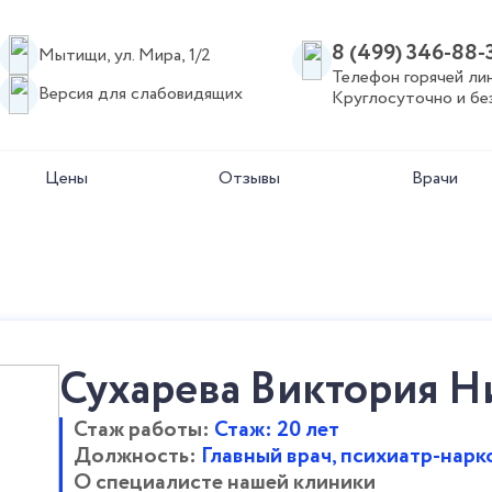
8 (499) 346-88-
Мытищи, ул. Мира, 1/2
Телефон горячей ли
Версия для слабовидящих
Круглосуточно и бе
Цены
Отзывы
Врачи
Кодирование
Реаб
Сухарева Виктория Н
олизма
Кодирование от алкоголизма
Реаби
я
Кодирование Вивитрол
центр
 запоя
Кодирование "Двойной блок"
Реаби
Стаж работы:
Стаж: 20 лет
алкоголиков
Кодирование «Торпедо»
Реаби
Должность:
Главный врач, психиатр-нарк
ого
Кодирование «Эспераль»
нарко
О специалисте нашей клиники
Кодирование Довженко
Реаби