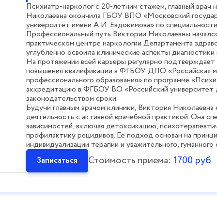
олизма в
Кодирование от алкоголизма уколом
алког
Психиатр-нарколог с 20-летним стажем, главный врач 
Кодирование от алкоголизма
Николаевна окончила ГБОУ ВПО «Московский государ
го
препаратом Аквилонг
университет имени А.И. Евдокимова» по специальност
Кодирование от алкоголизма
Профессиональный путь Виктории Николаевны начался
"Дисульфирамом"»
практическом центре наркологии Департамента здраво
Кодирование от алкоголизма
углублённо освоила клинические аспекты диагностики 
"Налтрексоном"
На протяжении всей карьеры регулярно подтверждает
повышения квалификации в ФГБОУ ДПО «Российская м
профессионального образования» по программе «Психи
аккредитацию в ФГБОУ ВО «Российский университет 
законодательством сроки.
Будучи главным врачом клиники, Виктория Николаевна
деятельность с активной врачебной практикой. Она сп
зависимостей, включая детоксикацию, психотерапевт
профилактику рецидивов. Её подход основан на принц
индивидуализации терапии и уважительного, гуманного
Стоимость приема:
1700 руб
Записаться