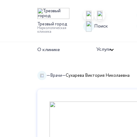
Трезвый город
Поиск
Наркологическая
клиника
Услуги
О клинике
Врачи
Сухарева Виктория Николаевна
Наркомания
Алкоголизм
Лечение наркомании
Лечение алког
Наркологическая помощь
Вывод из запо
Нарколог на дом
Капельница от
УБОД
Детоксикация 
Снятие ломки
Лечение женск
Капельница от
алкоголизма